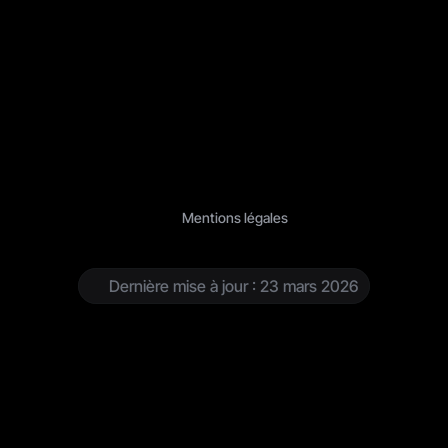
Mentions légales
M
e
n
t
i
o
n
s
l
é
g
a
l
e
s
Dernière mise à jour : 23 mars 2026
1. Éditeur du site