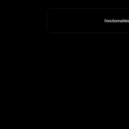
Fonctionnalités
V
o
t
r