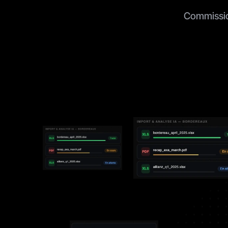
Commission
On passait d
par mois à r
bordereaux 
Assurevo, c
quelques cli
Aly
Court