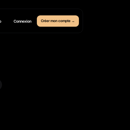
Créer mon compte →
o
Connexion
i
v
i
t
é
,
e
n
e
.