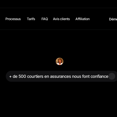
Processus
Tarifs
FAQ
Avis clients
Affiliation
Dém
+ de 500 courtiers en assurances nous font confiance
e
C
R
M
I
A
.
V
o
t
r
e
a
c
t
p
i
l
o
t
e
a
u
t
o
m
a
t
i
q
u