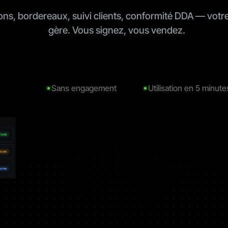
s, bordereaux, suivi clients, conformité DDA — votre 
gère. Vous signez, vous vendez.
Commencer dès maintenant →
Sans engagement
Utilisation en 5 minute
eux jours entiers 
Le suivi des commissions de 
J'avais un Excel pour les 
On a mis moins d'un
essaisir les 
mes mandataires était un vrai 
commissions, un autre pour les 
à onboarder toute l'
à la main. Depuis 
casse-tête. Maintenant c'est 
contrats, un autre pour la 
Pour un cabinet de no
'est réglé en 
automatique, je reçois juste le 
DDA… Maintenant j'ai 
c'est vraiment ce qu'
cs !
récap.
uniquement Assurevo.
faut.
or
Altea Conseil 
Clarion Courtage
Ostara As
ier, Paris 
Courtier, Bordeaux
Courtier, Rennes
Courtier, Paris