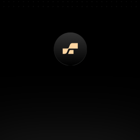
Ce qui change dès le premier jour.
erreurs. Fini les retards. F
e carte bancaire requise
 Résiliation à tout moment
Onboardin