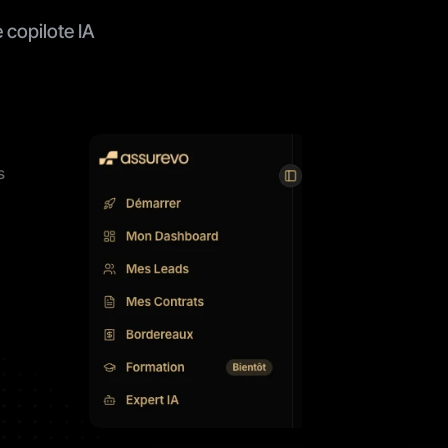
copilote IA 
s
e semaine 
équipe. 
tre taille, 
il nous 
surances 