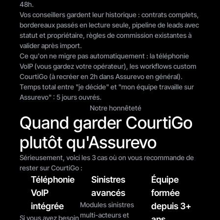
48h.
Vos conseillers gardent leur historique : contrats complets, 
bordereaux passés en lecture seule, pipeline de leads avec 
statut et propriétaire, règles de commission existantes à 
valider après import.
Ce qu'on ne migre pas automatiquement : la téléphonie 
VoIP (vous gardez votre opérateur), les workflows custom 
CourtiGo (à recréer en 2h dans Assurevo en général).
Temps total entre "je décide" et "mon équipe travaille sur 
Assurevo" : 5 jours ouvrés.
Notre honnêteté
Quand garder CourtiGo 
plutôt qu'Assurevo
Sérieusement, voici les 3 cas où on vous recommande de 
rester sur CourtiGo :
Téléphonie 
Sinistres 
Équipe 
VoIP 
avancés
formée 
Modules sinistres 
intégrée
depuis 3+ 
multi-acteurs et 
Si vous avez besoin 
ans