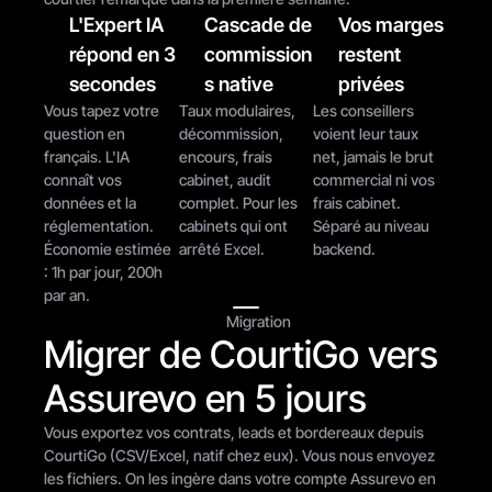
L'Expert IA 
Cascade de 
Vos marges 
répond en 3 
commission
restent 
secondes
s native
privées
Vous tapez votre 
Taux modulaires, 
Les conseillers 
question en 
décommission, 
voient leur taux 
français. L'IA 
encours, frais 
net, jamais le brut 
connaît vos 
cabinet, audit 
commercial ni vos 
données et la 
complet. Pour les 
frais cabinet. 
réglementation. 
cabinets qui ont 
Séparé au niveau 
Économie estimée 
arrêté Excel.
backend.
: 1h par jour, 200h 
par an.
Migration
Migrer de CourtiGo vers 
Assurevo en 5 jours
Vous exportez vos contrats, leads et bordereaux depuis 
CourtiGo (CSV/Excel, natif chez eux). Vous nous envoyez 
les fichiers. On les ingère dans votre compte Assurevo en 