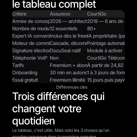
le tableau complet
Critère
Assurevo
CourtiGo
Année de conception
2026 — architecture moderne
2019 — 6 ans de dette
Nombre de modules
12 essentiels
80+
Expert IA conversationnel
Inclus dès le freemium
IA propriétaire (pas de 
Moteur de commissions
Cascade, décommission, encours
Pointage automatique
Signature électronique
DocuSeal natif
Module à activer
Téléphonie VoIP
Non
CourtiGo Télécom (opt
Tarifs
Freemium + abonnement
À partir de 24,82 €/mo
Onboarding
30 min en autonomie
1 à 3 jours de formation
Essai gratuit
Freemium illimité
15 jours puis paywall
Différences clés
Trois différences qui 
changent votre 
quotidien
Le tableau, c'est utile. Mais voici les 3 choses qu'un 
courtier remarque dans la première semaine.