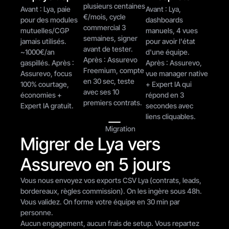
plusieurs centaines 
Avant : Lya, paie 
Avant : Lya, 
€/mois, cycle 
pour des modules 
dashboards 
commercial 3 
mutuelles/CGP 
manuels, 4 vues 
semaines, signer 
jamais utilisés. 
pour avoir l'état 
avant de tester. 
~1000€/an 
d'une équipe. 
Après : Assurevo 
gaspillés. Après : 
Après : Assurevo, 
Freemium, compte 
Assurevo, focus 
vue manager native 
en 30 sec, teste 
100% courtage, 
+ Expert IA qui 
avec ses 10 
économies + 
répond en 3 
premiers contrats.
Expert IA gratuit.
secondes avec 
liens cliquables.
Migration
Migrer de Lya vers 
Assurevo en 5 jours
Vous nous envoyez vos exports CSV Lya (contrats, leads, 
bordereaux, règles commission). On les ingère sous 48h. 
Vous validez. On forme votre équipe en 30 min par 
personne.
Aucun engagement, aucun frais de setup. Vous repartez 