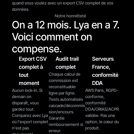
quand vous voulez avec un export CSV complet de vos 
données.
Notre honnêteté
On a 12 mois. Lya en a 7. 
Voici comment on 
compense.
Export CSV 
Audit trail 
Serveurs 
complet à 
complet
France, 
Chaque calcul de 
tout 
conformité 
commission est 
moment
DDA
reconstituable 
Aucun lock-in. Si 
AWS Paris, RGPD-
ligne par ligne. 
demain on 
conforme, 
Tests automatisés 
disparaît, vous 
conformité 
cascade/décommis
gardez tout. 
DDA/ORIAS/ACPR 
sion/encours. 
Comparez avec Lya 
validée. Pas une 
Garantie 
où l'export complet 
option, le cœur du 
remboursement si 
n'est pas 
produit.
erreur.