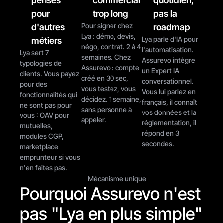
pensés 
commercial 
quotidien, 
pour 
trop long
pas la 
Pour signer chez 
d'autres 
roadmap
Lya : démo, devis, 
Lya parle d'IA pour 
métiers
négo, contrat. 2 à 4 
l'automatisation. 
Lya sert 7 
semaines. Chez 
Assurevo intègre 
typologies de 
Assurevo : compte 
un Expert IA 
clients. Vous payez 
créé en 30 sec, 
conversationnel. 
pour des 
vous testez, vous 
Vous lui parlez en 
fonctionnalités qui 
décidez. 1 semaine, 
français, il connaît 
ne sont pas pour 
sans personne à 
vos données et la 
vous : OAV pour 
appeler.
réglementation, il 
mutuelles, 
répond en 3 
modules CGP, 
secondes.
marketplace 
emprunteur si vous 
n'en faites pas.
Mécanisme unique
Pourquoi Assurevo n'est 
pas "Lya en plus simple"